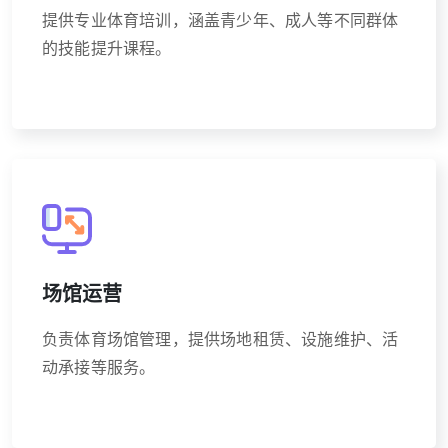
提供专业体育培训，涵盖青少年、成人等不同群体
的技能提升课程。
场馆运营
负责体育场馆管理，提供场地租赁、设施维护、活
动承接等服务。