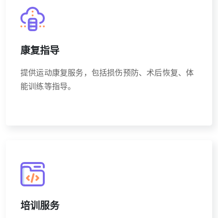
康复指导
提供运动康复服务，包括损伤预防、术后恢复、体
能训练等指导。
培训服务