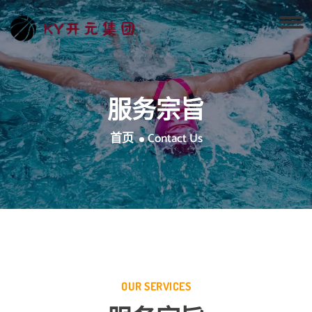
服务宗旨
首页
Contact Us
OUR SERVICES