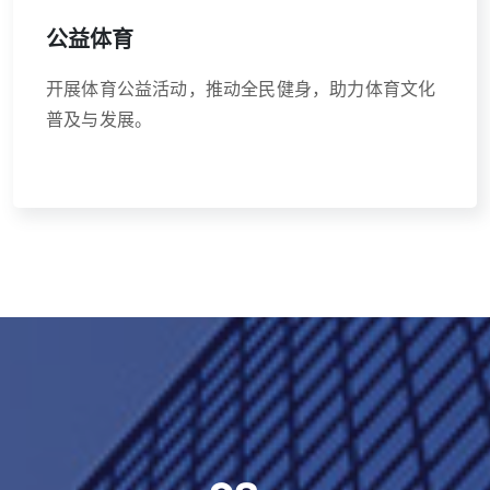
公益体育
开展体育公益活动，推动全民健身，助力体育文化
普及与发展。